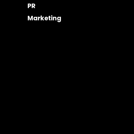
PR
Marketing

EMAIL
info@estrategiar.com