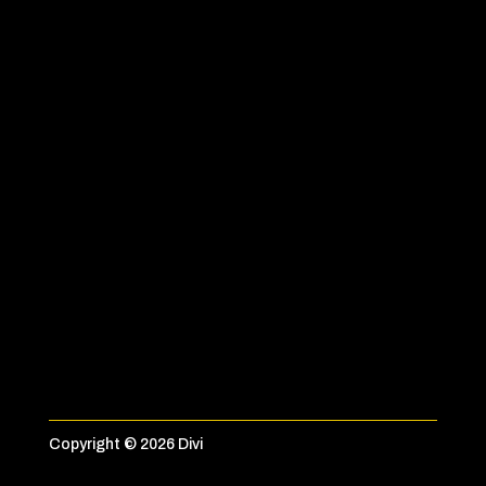

TELÉFONO
+54 9 11 6934-3435
Copyright © 2026 Divi